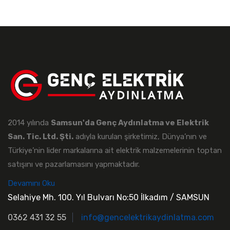
2014 yılında
Samsun'da Genç Aydınlatma ve Elektrik
San. Tic. Ltd. Şti.
adıyla kurulan şirketimiz, Dünya’nın ve
Türkiye’nin lider markalarına ait elektrik malzemelerinin toptan
satışını ve pazarlamasını yapmaktadır.
Devamını Oku
Selahiye Mh. 100. Yıl Bulvarı No:50 İlkadım / SAMSUN
0362 431 32 55
info@gencelektrikaydinlatma.com