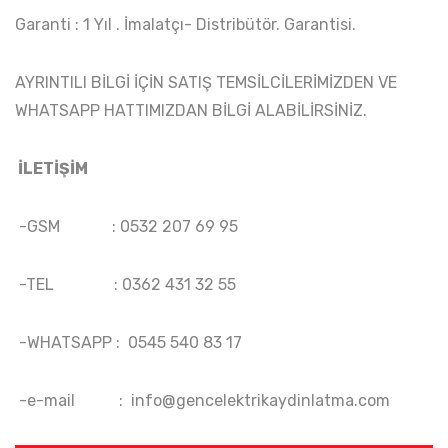
Garanti : 1 Yıl . İmalatçı- Distribütör. Garantisi.
AYRINTILI BİLGİ İÇİN SATIŞ TEMSİLCİLERİMİZDEN VE
WHATSAPP HATTIMIZDAN BİLGİ ALABİLİRSİNİZ.
İLETİŞİM
-GSM : 0532 207 69 95
-TEL : 0362 431 32 55
-WHATSAPP : 0545 540 83 17
-e-mail :
info@gencelektrikaydinlatma.com