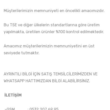
Müşterilerimizin memnuniyeti en öncelikli amacımızdır.
Bu TSE ve diğer ülkelerin standartlarına göre üretim
yapılmakta, üretilen ürünler %100 kontrol edilmektedir.
Amacımız müşterilerimizin memnuniyetini en üst
seviyede tutmaktır.
AYRINTILI BİLGİ İÇİN SATIŞ TEMSİLCİLERİMİZDEN VE
WHATSAPP HATTIMIZDAN BİLGİ ALABİLİRSİNİZ.
İLETİŞİM
-GSM : 0532 207 69 95