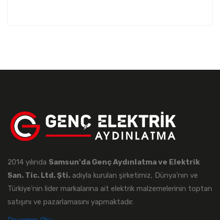
2014 yılında
Samsun'da Genç Aydınlatma ve Elektrik
San. Tic. Ltd. Şti.
adıyla kurulan şirketimiz, Dünya’nın ve
Türkiye’nin lider markalarına ait elektrik malzemelerinin toptan
satışını ve pazarlamasını yapmaktadır.
Devamını Oku